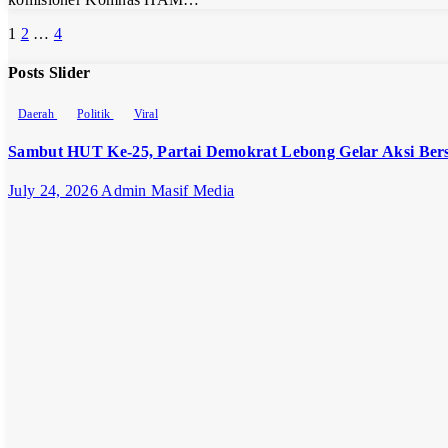
Posts
1
2
…
4
pagination
Posts Slider
Daerah
Politik
Viral
Sambut HUT Ke-25, Partai Demokrat Lebong Gelar Aksi Bers
July 24, 2026
Admin Masif Media
Opini
Politik
Politik
“Kekaryaan”
Bukan Jati
Diri NU
June 29, 2026
Admin Masif
Media
Daerah
Viral