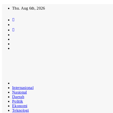
Skip
Thu. Aug 6th, 2026
to
content
MasifMedia.com
Mengabarkan
Dengan
Benar!!!
Internasional
Nasional
Daerah
Politik
Ekonomi
Teknologi