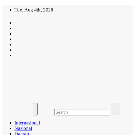
Skip
Tue. Aug 4th, 2026
to
content
MasifMedia.com
Mengabarkan
Dengan
Benar!!!
Internasional
Nasional
Daerah