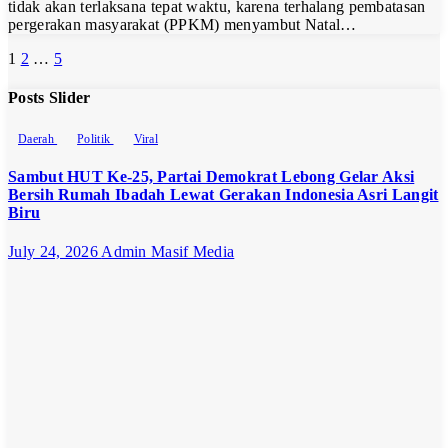
tidak akan terlaksana tepat waktu, karena terhalang pembatasan
pergerakan masyarakat (PPKM) menyambut Natal…
Posts
1
2
…
5
pagination
Posts Slider
Daerah
Politik
Viral
Sambut HUT Ke-25, Partai Demokrat Lebong Gelar Aksi
Bersih Rumah Ibadah Lewat Gerakan Indonesia Asri Langit
Biru
July 24, 2026
Admin Masif Media
Opini
Politik
Politik
“Kekaryaan”
Bukan Jati
Diri NU
June 29, 2026
Admin Masif