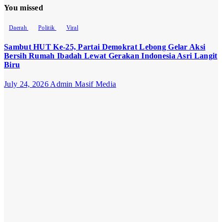
You missed
Daerah
Politik
Viral
Sambut HUT Ke-25, Partai Demokrat Lebong Gelar Aksi
Bersih Rumah Ibadah Lewat Gerakan Indonesia Asri Langit
Biru
July 24, 2026
Admin Masif Media
Opini
Politik
Politik
“Kekaryaan”
Bukan Jati
Diri NU
June 29, 2026
Admin Masif
Media
Daerah
Viral