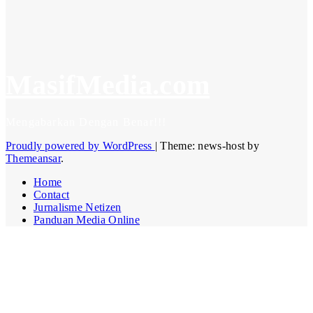
June 19, 2026
Admin Masif
Media
MasifMedia.com
Mengabarkan Dengan Benar!!!
Proudly powered by WordPress
|
Theme: news-host by
Themeansar
.
Home
Contact
Jurnalisme Netizen
Panduan Media Online