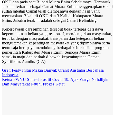
OKU dan pada saat Bupati Muara Enim Sebelumnya. Termasuk
Jabatan terbaru sebagai Camat Muara Enim menggenapkan 6 kali
sudah jabatan Camat telah diembannya dengan hasil yang
memuaskan. 3 kali di OKU dan 3 Kali di Kabupaten Muara
Enim. Jabatan terakhir adalah sebagai Camat Belimbing.
Kepercayaan dari pimpinan tersebut tidak terlepas dari gaya
kepemimpinan beliau yang responsif, mendengarkan masyarakat,
terbuka dengan masyarakat, transparan dan ketegasan beliau
mengutamakan kepentingan masyarakat yang dipimpinnya serta
tentu saja berupaya mendukung berbagai keberhasilan program
pemerintah Kabupaten Muara Enim. Semoga Muara Enim
semakin maju dan berkah dibawah kepemimpinan Camat
Syarifudin, Aamiin. (GA)
Post
Greg Fealy Ingin Makin Banyak Orang Australia Berbahasa
Indonesia
navigation
Ketua PWNU Sumsel Positif Covid-19, Ajak Warga Nahdliyin
Dan Masyarakat Patuhi Prokes Ketat