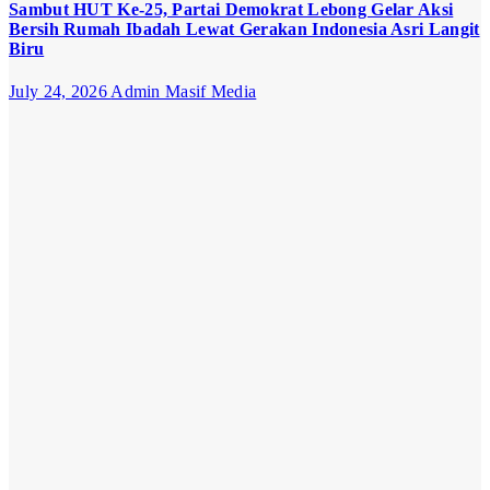
Sambut HUT Ke-25, Partai Demokrat Lebong Gelar Aksi
Bersih Rumah Ibadah Lewat Gerakan Indonesia Asri Langit
Biru
July 24, 2026
Admin Masif Media
Opini
Politik
Politik
“Kekaryaan”
Bukan Jati
Diri NU
June 29, 2026
Admin Masif
Media
Daerah
Viral
Harga Pupuk
Bersubsidi di
Lebong
Tembus
Rp180 Ribu,