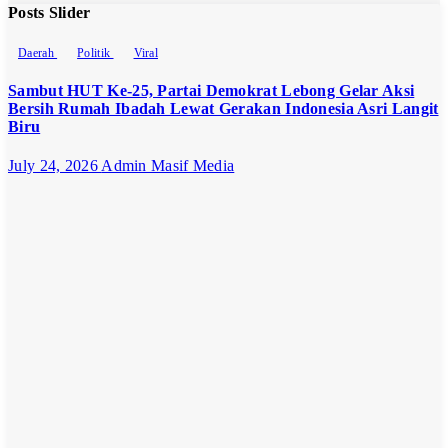
Posts Slider
Daerah
Politik
Viral
Sambut HUT Ke-25, Partai Demokrat Lebong Gelar Aksi
Bersih Rumah Ibadah Lewat Gerakan Indonesia Asri Langit
Biru
July 24, 2026
Admin Masif Media
Opini
Politik
Politik
“Kekaryaan”
Bukan Jati
Diri NU
June 29, 2026
Admin Masif
Media
Daerah
Viral
Harga Pupuk