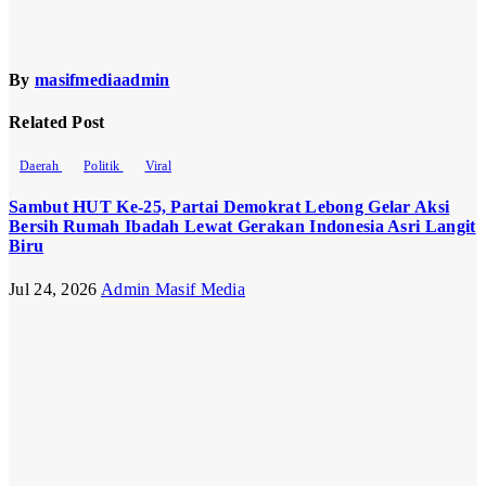
By
masifmediaadmin
Related Post
Daerah
Politik
Viral
Sambut HUT Ke-25, Partai Demokrat Lebong Gelar Aksi
Bersih Rumah Ibadah Lewat Gerakan Indonesia Asri Langit
Biru
Jul 24, 2026
Admin Masif Media
Daerah
Viral
Harga Pupuk
Bersubsidi di
Lebong
Tembus
Rp180 Ribu,
Jauh