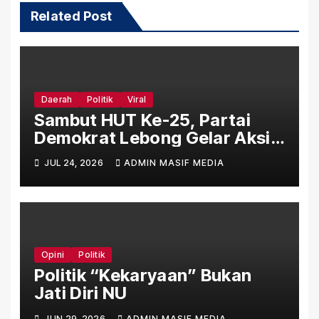
Related Post
Daerah
Politik
Viral
Sambut HUT Ke-25, Partai
Demokrat Lebong Gelar Aksi
Bersih Rumah Ibadah Lewat
JUL 24, 2026
ADMIN MASIF MEDIA
Gerakan Indonesia Asri Langit
Biru
Opini
Politik
Politik “Kekaryaan” Bukan
Jati Diri NU
JUN 29, 2026
ADMIN MASIF MEDIA