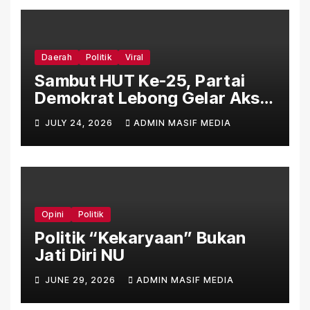
Daerah
Politik
Viral
Sambut HUT Ke-25, Partai
Demokrat Lebong Gelar Aksi
Bersih Rumah Ibadah Lewat
JULY 24, 2026
ADMIN MASIF MEDIA
Gerakan Indonesia Asri
Langit Biru
Opini
Politik
Politik “Kekaryaan” Bukan
Jati Diri NU
JUNE 29, 2026
ADMIN MASIF MEDIA