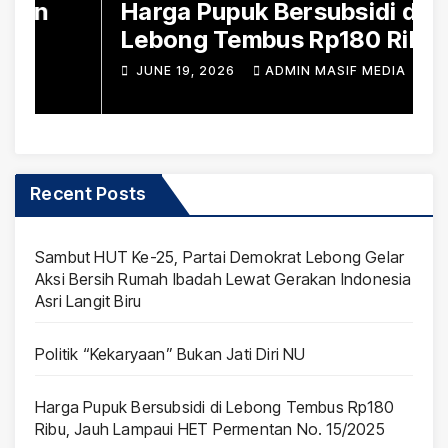
Harga Pupuk Bersubsidi di
D
Lebong Tembus Rp180 Ribu,
B
Jauh Lampaui HET
S
JUNE 19, 2026
ADMIN MASIF MEDIA
Permentan No. 15/2025
Recent Posts
Sambut HUT Ke-25, Partai Demokrat Lebong Gelar
Aksi Bersih Rumah Ibadah Lewat Gerakan Indonesia
Asri Langit Biru
Politik “Kekaryaan” Bukan Jati Diri NU
Harga Pupuk Bersubsidi di Lebong Tembus Rp180
Ribu, Jauh Lampaui HET Permentan No. 15/2025