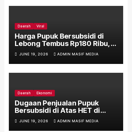
Daerah
Viral
Harga Pupuk Bersubsidi di
Lebong Tembus Rp180 Ribu,
Jauh Lampaui HET Permentan
JUNE 19, 2026
ADMIN MASIF MEDIA
No. 15/2025
Daerah
Ekonomi
Dugaan Penjualan Pupuk
Bersubsidi di Atas HET di
Sejumlah Daerah Bengkulu
JUNE 19, 2026
ADMIN MASIF MEDIA