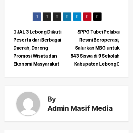
Post
JAL 3 Lebong Diikuti
SPPG Tubei Pelabai
Peserta dari Berbagai
Resmi Beroperasi,
navigation
Daerah, Dorong
Salurkan MBG untuk
Promosi Wisata dan
843 Siswa di 9 Sekolah
Ekonomi Masyarakat
Kabupaten Lebong
By
Admin Masif Media