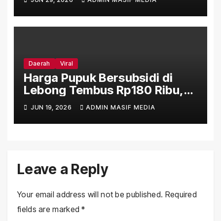
Daerah
Viral
Harga Pupuk Bersubsidi di
Lebong Tembus Rp180 Ribu,
Jauh Lampaui HET Permentan
JUN 19, 2026
ADMIN MASIF MEDIA
No. 15/2025
Leave a Reply
Your email address will not be published.
Required
fields are marked
*