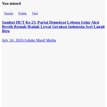
You missed
Daerah
Politik
Viral
Sambut HUT Ke-25, Partai Demokrat Lebong Gelar Aksi
Bersih Rumah Ibadah Lewat Gerakan Indonesia Asri Langit
Biru
July 24, 2026
Admin Masif Media
Opini
Politik
Politik
“Kekaryaan”
Bukan Jati
Diri NU
June 29, 2026
Admin Masif
Media
Daerah
Viral