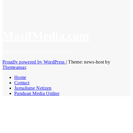
June 19, 2026
Admin Masif
Media
MasifMedia.com
Mengabarkan Dengan Benar!!!
Proudly powered by WordPress
|
Theme: news-host by
Themeansar
.
Home
Contact
Jurnalisme Netizen
Panduan Media Online