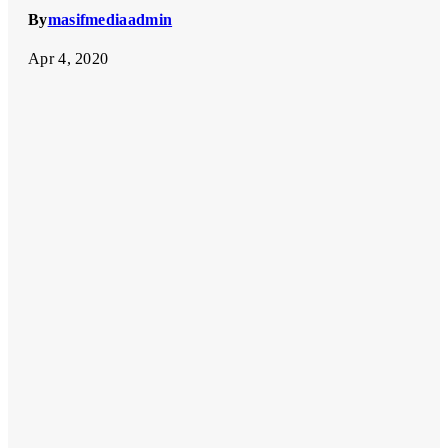
By
masifmediaadmin
Apr 4, 2020