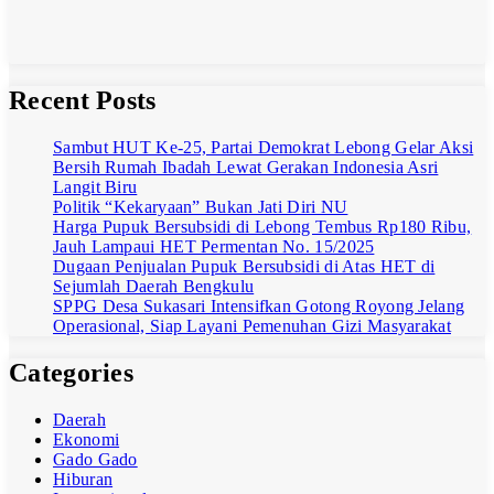
June 18, 2026
Admin Masif
Media
Recent Posts
Sambut HUT Ke-25, Partai Demokrat Lebong Gelar Aksi
Bersih Rumah Ibadah Lewat Gerakan Indonesia Asri
Langit Biru
Politik “Kekaryaan” Bukan Jati Diri NU
Harga Pupuk Bersubsidi di Lebong Tembus Rp180 Ribu,
Jauh Lampaui HET Permentan No. 15/2025
Dugaan Penjualan Pupuk Bersubsidi di Atas HET di
Sejumlah Daerah Bengkulu
SPPG Desa Sukasari Intensifkan Gotong Royong Jelang
Operasional, Siap Layani Pemenuhan Gizi Masyarakat
Categories
Daerah
Ekonomi
Gado Gado
Hiburan