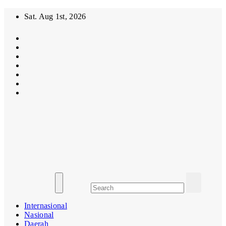
Skip
Sat. Aug 1st, 2026
to
content
MasifMedia.com
Mengabarkan
Dengan
Benar!!!
Internasional
Nasional
Daerah