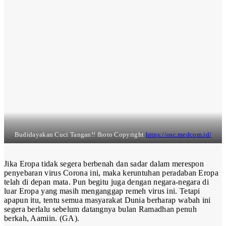
Budidayakan Cuci Tangan!! fhoto Copyright
https://osc.medcom.id/
Jika Eropa tidak segera berbenah dan sadar dalam merespon
penyebaran virus Corona ini, maka keruntuhan peradaban Eropa
telah di depan mata. Pun begitu juga dengan negara-negara di
luar Eropa yang masih menganggap remeh virus ini. Tetapi
apapun itu, tentu semua masyarakat Dunia berharap wabah ini
segera berlalu sebelum datangnya bulan Ramadhan penuh
berkah, Aamiin. (GA).