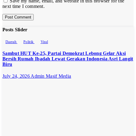
Save my name, email, and website in this browser for the
next time I comment.
Posts Slider
Daerah
Politik
Viral
Sambut HUT Ke-25, Partai Demokrat Lebong Gelar Aksi
Bersih Rumah Ibadah Lewat Gerakan Indonesia Asri Langit
Biru
July 24, 2026
Admin Masif Media
Opini
Politik
Politik
“Kekaryaan”
Bukan Jati
Diri NU
June 29, 2026
Admin Masif