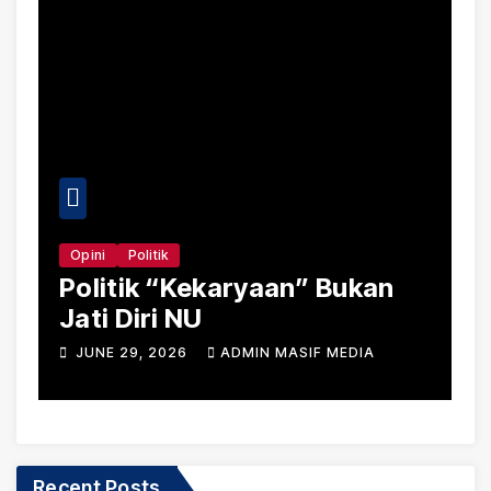
Daerah
Viral
Kekaryaan” Bukan
Harga Pupuk Ber
NU
Lebong Tembus 
Jauh Lampaui H
6
ADMIN MASIF MEDIA
JUNE 19, 2026
ADMIN
Permentan No. 
Recent Posts