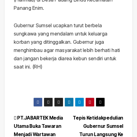
Panang Enim.
Gubernur Sumsel ucapkan turut berbela
sungkawa yang mendalam untuk keluarga
korban yang ditinggalkan. Gubernur juga
menghimbau agar masyarakat lebih berhati hati
dan jangan bekerja diarea kebun sendiri untuk
saat ini. (RH)
Post
PT.JABARTEK Media
Tepis Ketidakpedulian
Utama Buka Tawaran
Gubernur Sumsel
navigation
Menjadi Wartawan
Turun Langsung Ke