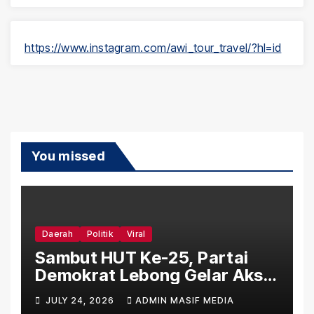
https://www.instagram.com/awi_tour_travel/?hl=id
You missed
Daerah
Politik
Viral
Sambut HUT Ke-25, Partai
Demokrat Lebong Gelar Aksi
Bersih Rumah Ibadah Lewat
JULY 24, 2026
ADMIN MASIF MEDIA
Gerakan Indonesia Asri