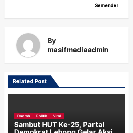
Semende
By
masifmediaadmin
Related Post
Daerah
Politik
Viral
Sambut HUT Ke-25, Partai
Demokrat Lebong Gelar Aksi