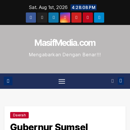
Skip
Sat. Aug 1st, 2026
4:28:08 PM
to
content
MasifMedia.com
Mengabarkan Dengan Benar!!!
Daerah
Gubernur Sumsel