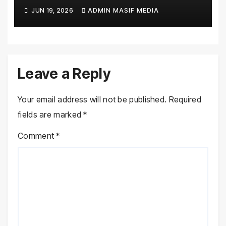
Sejumlah Daerah Bengkulu
JUN 19, 2026
ADMIN MASIF MEDIA
Leave a Reply
Your email address will not be published.
Required
fields are marked
*
Comment
*