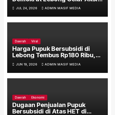
Bersih Rumah Ibadah Lewat
JUL 24, 2026
ADMIN MASIF MEDIA
Gerakan Indonesia Asri Langit
Biru
Daerah
Viral
Harga Pupuk Bersubsidi di
Lebong Tembus Rp180 Ribu,
Jauh Lampaui HET Permentan
JUN 19, 2026
ADMIN MASIF MEDIA
No. 15/2025
Daerah
Ekonomi
Dugaan Penjualan Pupuk
Bersubsidi di Atas HET di