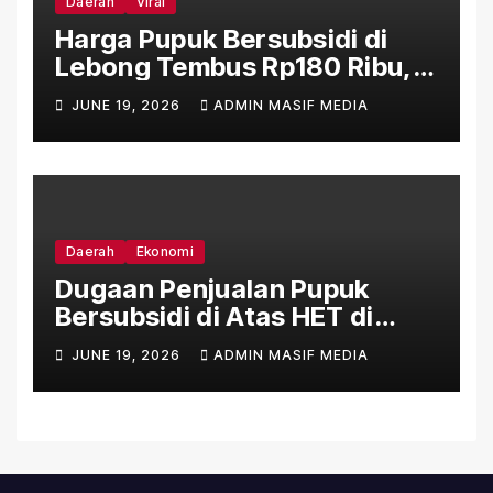
Daerah
Viral
Harga Pupuk Bersubsidi di
Lebong Tembus Rp180 Ribu,
Jauh Lampaui HET Permentan
JUNE 19, 2026
ADMIN MASIF MEDIA
No. 15/2025
Daerah
Ekonomi
Dugaan Penjualan Pupuk
Bersubsidi di Atas HET di
Sejumlah Daerah Bengkulu
JUNE 19, 2026
ADMIN MASIF MEDIA