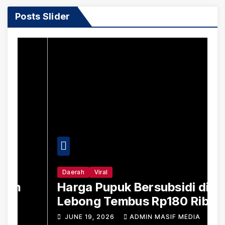
Posts Slider
Daerah
Viral
Harga Pupuk Bersubsidi di
D
Lebong Tembus Rp180 Ribu,
B
Jauh Lampaui HET
S
JUNE 19, 2026
ADMIN MASIF MEDIA