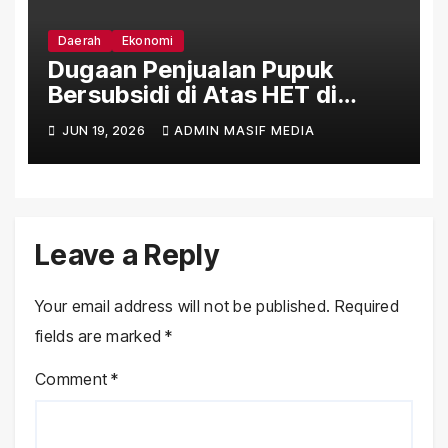
Daerah
Ekonomi
Dugaan Penjualan Pupuk
Bersubsidi di Atas HET di
Sejumlah Daerah Bengkulu
JUN 19, 2026
ADMIN MASIF MEDIA
Leave a Reply
Your email address will not be published.
Required
fields are marked
*
Comment
*