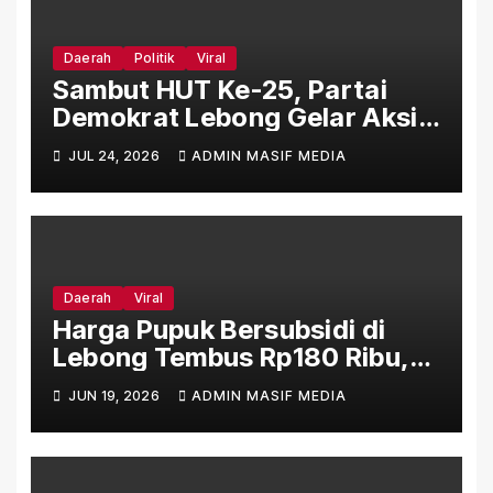
Daerah
Politik
Viral
Sambut HUT Ke-25, Partai
Demokrat Lebong Gelar Aksi
Bersih Rumah Ibadah Lewat
JUL 24, 2026
ADMIN MASIF MEDIA
Gerakan Indonesia Asri Langit
Biru
Daerah
Viral
Harga Pupuk Bersubsidi di
Lebong Tembus Rp180 Ribu,
Jauh Lampaui HET Permentan
JUN 19, 2026
ADMIN MASIF MEDIA
No. 15/2025