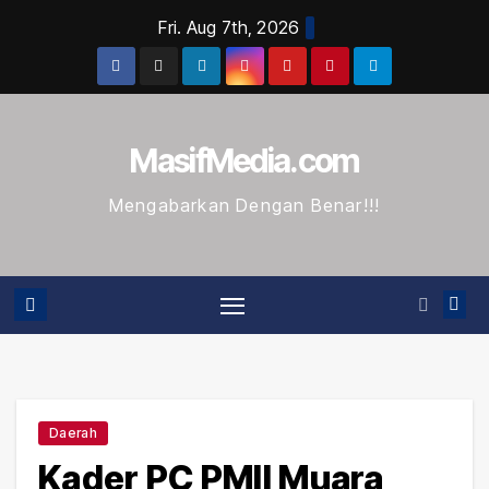
Skip
Fri. Aug 7th, 2026
to
content
MasifMedia.com
Mengabarkan Dengan Benar!!!
Daerah
Kader PC PMII Muara