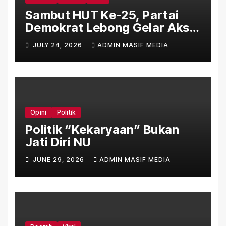
Sambut HUT Ke-25, Partai
Demokrat Lebong Gelar Aksi
Bersih Rumah Ibadah Lewat
JULY 24, 2026
ADMIN MASIF MEDIA
Gerakan Indonesia Asri
Langit Biru
Opini
Politik
Politik “Kekaryaan” Bukan
Jati Diri NU
JUNE 29, 2026
ADMIN MASIF MEDIA