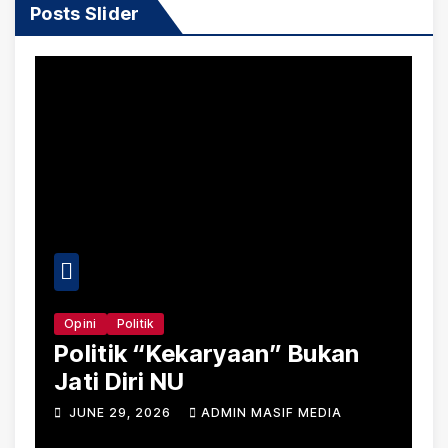
Posts Slider
Politik
Daerah
Viral
ik “Kekaryaan” Bukan
Harga Pupuk
Diri NU
Lebong Tem
Jauh Lampa
9, 2026
ADMIN MASIF MEDIA
JUNE 19, 2026
Permentan 