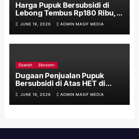
Harga Pupuk Bersubsidi di
Lebong Tembus Rp180 Ribu,
Jauh Lampaui HET Permentan
JUNE 19, 2026
ADMIN MASIF MEDIA
No. 15/2025
Daerah
Ekonomi
Dugaan Penjualan Pupuk
Bersubsidi di Atas HET di
Sejumlah Daerah Bengkulu
JUNE 19, 2026
ADMIN MASIF MEDIA