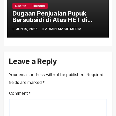
Daerah
Ekonomi
Dugaan Penjualan Pupuk
Bersubsidi di Atas HET di
Sejumlah Daerah Bengkulu
JUN 19, 2026
ADMIN MASIF MEDIA
Leave a Reply
Your email address will not be published.
Required
fields are marked
*
Comment
*