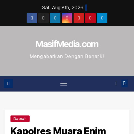
Skip
Sat. Aug 8th, 2026
to
content
MasifMedia.com
Mengabarkan Dengan Benar!!!
Daerah
Kapolres Muara Enim