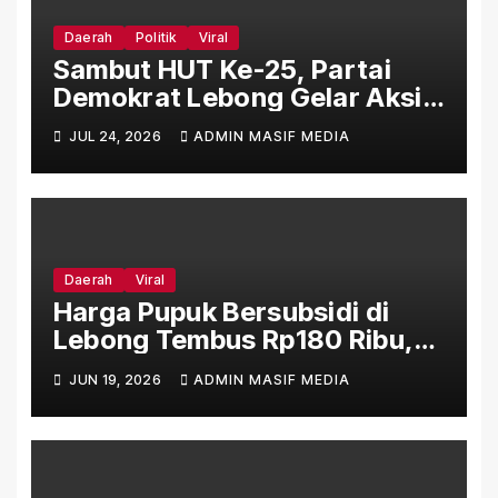
Daerah
Politik
Viral
Sambut HUT Ke-25, Partai
Demokrat Lebong Gelar Aksi
Bersih Rumah Ibadah Lewat
JUL 24, 2026
ADMIN MASIF MEDIA
Gerakan Indonesia Asri Langit
Biru
Daerah
Viral
Harga Pupuk Bersubsidi di
Lebong Tembus Rp180 Ribu,
Jauh Lampaui HET Permentan
JUN 19, 2026
ADMIN MASIF MEDIA
No. 15/2025