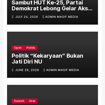
Sambut HUT Ke-25, Partai
Demokrat Lebong Gelar Aksi
Bersih Rumah Ibadah Lewat
JULY 24, 2026
ADMIN MASIF MEDIA
Gerakan Indonesia Asri
Langit Biru
Opini
Politik
Politik “Kekaryaan” Bukan
Jati Diri NU
JUNE 29, 2026
ADMIN MASIF MEDIA
Daerah
Viral