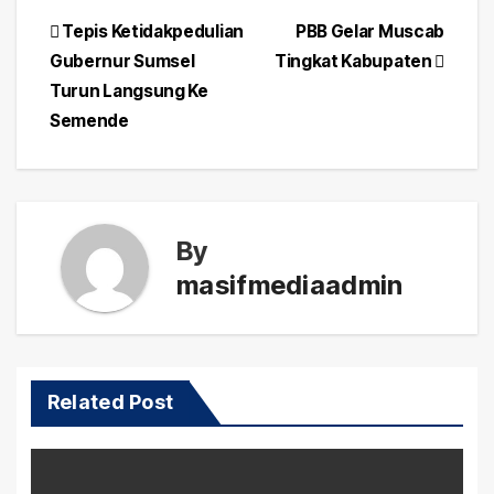
Post
Tepis Ketidakpedulian
PBB Gelar Muscab
Gubernur Sumsel
Tingkat Kabupaten
navigation
Turun Langsung Ke
Semende
By
masifmediaadmin
Related Post