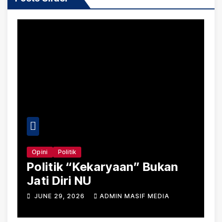
Politik
Daerah
Viral
ik “Kekaryaan” Bukan
Harga Pupuk
Diri NU
Lebong Tem
Jauh Lampa
9, 2026
ADMIN MASIF MEDIA
JUNE 19, 2026
Permentan 