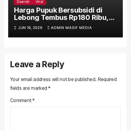
Daerah
Viral
Harga Pupuk Bersubsidi di
Lebong Tembus Rp180 Ribu,
Jauh Lampaui HET Permentan
JUN 19, 2026
ADMIN MASIF MEDIA
No. 15/2025
Leave a Reply
Your email address will not be published.
Required
fields are marked
*
Comment
*