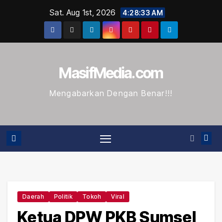
Skip
Sat. Aug 1st, 2026
4:28:34 AM
to
content
MasifMedia.com
Mengabarkan Dengan Benar!!!
Daerah
Politik
Tokoh
Viral
Ketua DPW PKB Sumsel