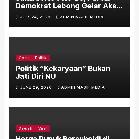
Demokrat Lebong Gelar Aksi
Bersih Rumah Ibadah Lewat
JULY 24, 2026
ADMIN MASIF MEDIA
Gerakan Indonesia Asri
Langit Biru
Opini
Politik
Politik “Kekaryaan” Bukan
Jati Diri NU
JUNE 29, 2026
ADMIN MASIF MEDIA
Daerah
Viral
Harga Pupuk Bersubsidi di