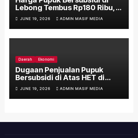
Lebong Tembus Rp180 Ribu,
Jauh Lampaui HET Permentan
JUNE 19, 2026
ADMIN MASIF MEDIA
No. 15/2025
Daerah
Ekonomi
Dugaan Penjualan Pupuk
Bersubsidi di Atas HET di
Sejumlah Daerah Bengkulu
JUNE 19, 2026
ADMIN MASIF MEDIA