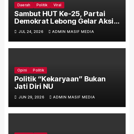
Daerah
Politik
Viral
Sambut HUT Ke-25, Partai
Demokrat Lebong Gelar Aksi
Bersih Rumah Ibadah Lewat
JUL 24, 2026
ADMIN MASIF MEDIA
Gerakan Indonesia Asri Langit
Biru
Opini
Politik
Politik “Kekaryaan” Bukan
Jati Diri NU
JUN 29, 2026
ADMIN MASIF MEDIA