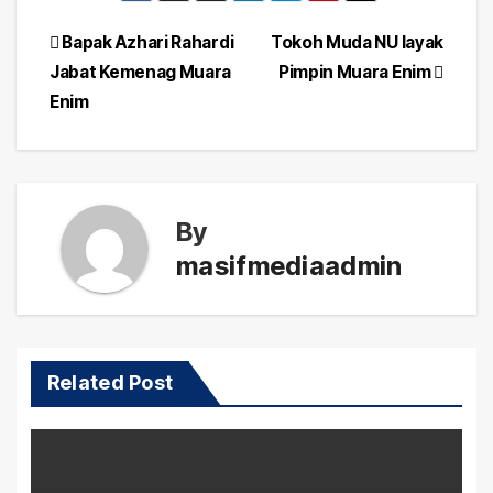
Post
Bapak Azhari Rahardi
Tokoh Muda NU layak
Jabat Kemenag Muara
Pimpin Muara Enim
navigation
Enim
By
masifmediaadmin
Related Post