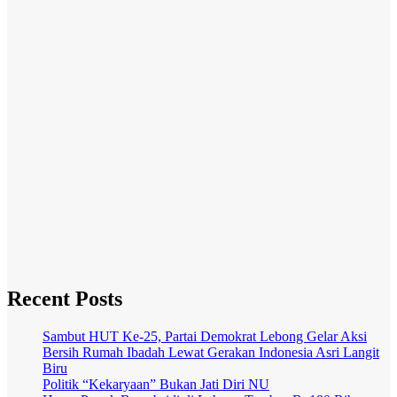
Nasional
SPPG Desa
Sukasari
Intensifkan
Gotong
Royong
Jelang
Operasional,
Siap Layani
Pemenuhan
Gizi
Masyarakat
June 18, 2026
Admin Masif
Media
Recent Posts
Sambut HUT Ke-25, Partai Demokrat Lebong Gelar Aksi
Bersih Rumah Ibadah Lewat Gerakan Indonesia Asri Langit
Biru
Politik “Kekaryaan” Bukan Jati Diri NU