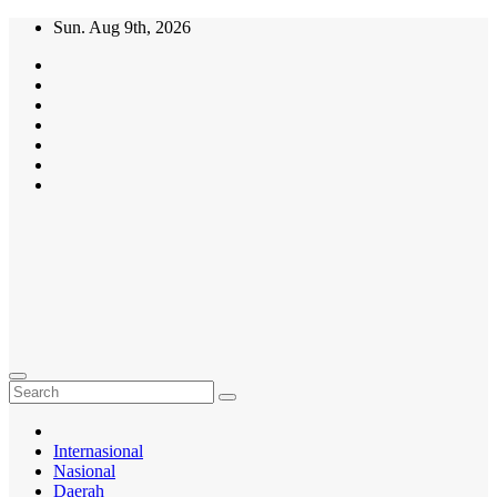
Skip
Sun. Aug 9th, 2026
to
content
MasifMedia.com
Mengabarkan
Dengan
Benar!!!
Internasional
Nasional
Daerah