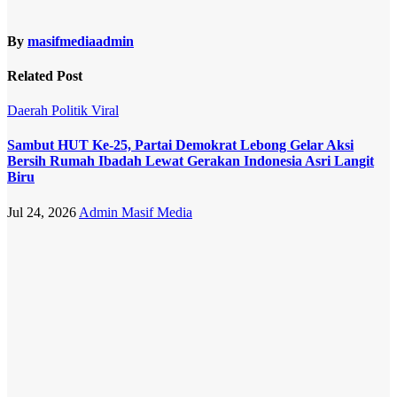
By
masifmediaadmin
Related Post
Daerah
Politik
Viral
Sambut HUT Ke-25, Partai Demokrat Lebong Gelar Aksi
Bersih Rumah Ibadah Lewat Gerakan Indonesia Asri Langit
Biru
Jul 24, 2026
Admin Masif Media
Daerah
Viral
Harga Pupuk
Bersubsidi di
Lebong
Tembus
Rp180 Ribu,
Jauh Lampaui
HET
Permentan
No. 15/2025