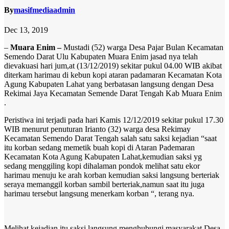
By
masifmediaadmin
Dec 13, 2019
–
Muara Enim –
Mustadi (52) warga Desa Pajar Bulan Kecamatan
Semendo Darat Ulu Kabupaten Muara Enim jasad nya telah
dievakuasi hari jum,at (13/12/2019) sekitar pukul 04.00 WIB akibat
diterkam harimau di kebun kopi ataran padamaran Kecamatan Kota
Agung Kabupaten Lahat yang berbatasan langsung dengan Desa
Rekimai Jaya Kecamatan Semende Darat Tengah Kab Muara Enim
.
Peristiwa ini terjadi pada hari Kamis 12/12/2019 sekitar pukul 17.30
WIB menurut penuturan Irianto (32) warga desa Rekimay
Kecamatan Semendo Darat Tengah salah satu saksi kejadian “saat
itu korban sedang memetik buah kopi di Ataran Pademaran
Kecamatan Kota Agung Kabupaten Lahat,kemudian saksi yg
sedang menggiling kopi dihalaman pondok melihat satu ekor
harimau menuju ke arah korban kemudian saksi langsung berteriak
seraya memanggil korban sambil berteriak,namun saat itu juga
harimau tersebut langsung menerkam korban “, terang nya.
Melihat kejadian itu saksi langsung menghubungi masyarakat Desa