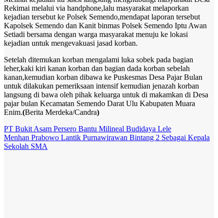
Rekimai melalui via handphone,lalu masyarakat melaporkan
kejadian tersebut ke Polsek Semendo,mendapat laporan tersebut
Kapolsek Semendo dan Kanit binmas Polsek Semendo Iptu Awan
Setiadi bersama dengan warga masyarakat menuju ke lokasi
kejadian untuk mengevakuasi jasad korban.
Setelah ditemukan korban mengalami luka sobek pada bagian
leher,kaki kiri kanan korban dan bagian dada korban sebelah
kanan,kemudian korban dibawa ke Puskesmas Desa Pajar Bulan
untuk dilakukan pemeriksaan intensif kemudian jenazah korban
langsung di bawa oleh pihak keluarga untuk di makamkan di Desa
pajar bulan Kecamatan Semendo Darat Ulu Kabupaten Muara
Enim.
(
Berita Merdeka/Candra
)
Post
PT Bukit Asam Persero Bantu Milineal Budidaya Lele
Menhan Prabowo Lantik Purnawirawan Bintang 2 Sebagai Kepala
navigation
Sekolah SMA