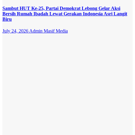
Sambut HUT Ke-25, Partai Demokrat Lebong Gelar Aksi
Bersih Rumah Ibadah Lewat Gerakan Indonesia Asri Langit
Biru
July 24, 2026
Admin Masif Media
Opini
Politik
Politik
“Kekaryaan”
Bukan Jati
Diri NU
June 29, 2026
Admin Masif
Media
Daerah
Viral
Harga Pupuk
Bersubsidi di
Lebong
Tembus
Rp180 Ribu,
Jauh Lampaui