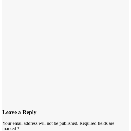
Jun 19, 2026
Admin Masif
Media
Daerah
Ekonomi
Dugaan
Penjualan
Pupuk
Bersubsidi di
Atas HET di
Sejumlah
Daerah
Bengkulu
Jun 19, 2026
Admin Masif
Media
Leave a Reply
Your email address will not be published.
Required fields are
marked
*