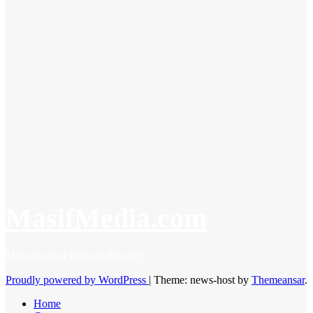
Ekonomi
Dugaan
Penjualan
Pupuk
Bersubsidi di
Atas HET di
Sejumlah
Daerah
Bengkulu
June 19, 2026
Admin Masif
Media
MasifMedia.com
Mengabarkan Dengan Benar!!!
Proudly powered by WordPress
|
Theme: news-host by
Themeansar
.
Home