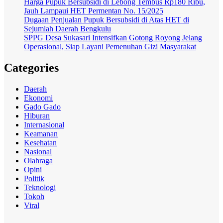
Harga Pupuk Bersubsidi di Lebong Tembus Rp180 Ribu,
Jauh Lampaui HET Permentan No. 15/2025
Dugaan Penjualan Pupuk Bersubsidi di Atas HET di
Sejumlah Daerah Bengkulu
SPPG Desa Sukasari Intensifkan Gotong Royong Jelang
Operasional, Siap Layani Pemenuhan Gizi Masyarakat
Categories
Daerah
Ekonomi
Gado Gado
Hiburan
Internasional
Keamanan
Kesehatan
Nasional
Olahraga
Opini
Politik
Teknologi
Tokoh
Viral