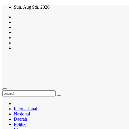
Skip
Sun. Aug 9th, 2026
to
content
MasifMedia.com
Mengabarkan
Dengan
Benar!!!
Internasional
Nasional
Daerah
Politik