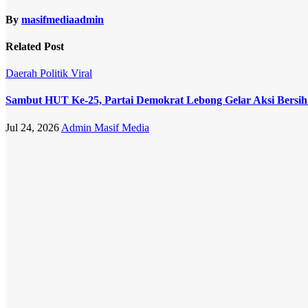
By
masifmediaadmin
Related Post
Daerah
Politik
Viral
Sambut HUT Ke-25, Partai Demokrat Lebong Gelar Aksi Bersih
Jul 24, 2026
Admin Masif Media
Daerah
Viral
Harga Pupuk
Bersubsidi di
Lebong
Tembus
Rp180 Ribu,
Jauh Lampaui
HET
Permentan
No. 15/2025
Jun 19, 2026
Admin Masif