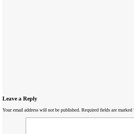
Media
Daerah
Ekonomi
Dugaan
Penjualan
Pupuk
Bersubsidi di
Atas HET di
Sejumlah
Daerah
Bengkulu
Jun 19, 2026
Admin Masif
Media
Leave a Reply
Your email address will not be published.
Required fields are marked