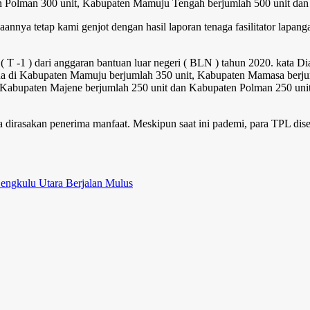
 Polman 300 unit, Kabupaten Mamuju Tengah berjumlah 500 unit dan
jaannya tetap kami genjot dengan hasil laporan tenaga fasilitator lapan
T -1 ) dari anggaran bantuan luar negeri ( BLN ) tahun 2020. kata Di
erada di Kabupaten Mamuju berjumlah 350 unit, Kabupaten Mamasa ber
Kabupaten Majene berjumlah 250 unit dan Kabupaten Polman 250 unit 
isa dirasakan penerima manfaat. Meskipun saat ini pademi, para TPL di
engkulu Utara Berjalan Mulus