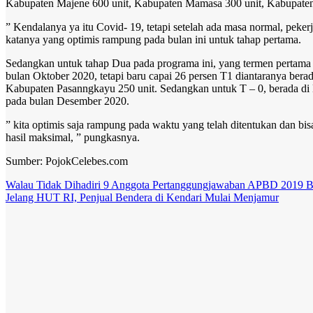
Kabupaten Majene 600 unit, Kabupaten Mamasa 300 unit, Kabupaten
” Kendalanya ya itu Covid- 19, tetapi setelah ada masa normal, peker
katanya yang optimis rampung pada bulan ini untuk tahap pertama.
Sedangkan untuk tahap Dua pada programa ini, yang termen pertama ( 
bulan Oktober 2020, tetapi baru capai 26 persen T1 diantaranya b
Kabupaten Pasanngkayu 250 unit. Sedangkan untuk T – 0, berada di 
pada bulan Desember 2020.
” kita optimis saja rampung pada waktu yang telah ditentukan dan b
hasil maksimal, ” pungkasnya.
Sumber: PojokCelebes.com
Post
Walau Tidak Dihadiri 9 Anggota Pertanggungjawaban APBD 2019 B
Jelang HUT RI, Penjual Bendera di Kendari Mulai Menjamur
navigation