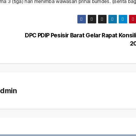
ma 3 (tiga) hari menimba wawasan prihal bumdes. (Berita ba
DPC PDIP Pesisir Barat Gelar Rapat Konsil
2
admin
Daerah
Ekonomi
g
Dug