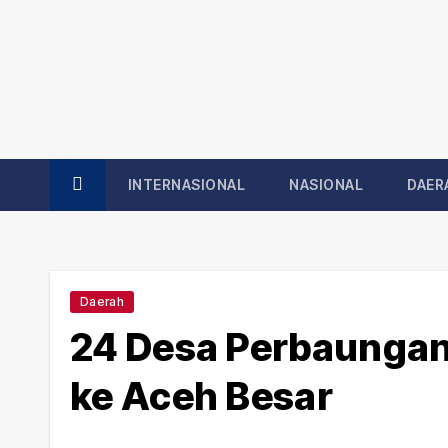
r
!
!
!
INTERNASIONAL
NASIONAL
DAER
Daerah
24 Desa Perbaungan
ke Aceh Besar