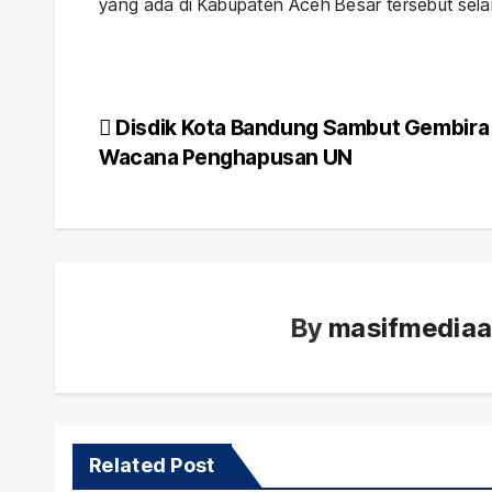
yang ada di Kabupaten Aceh Besar tersebut sela
Post
Disdik Kota Bandung Sambut Gembira
Wacana Penghapusan UN
navigation
By
masifmedia
Daerah
Viral
Related Post
Har