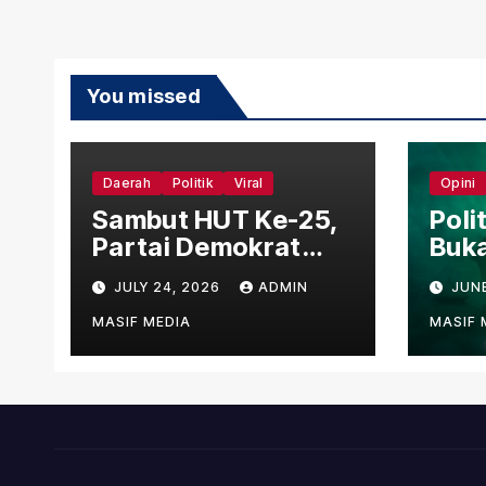
You missed
Daerah
Politik
Viral
Opini
Sambut HUT Ke-25,
Poli
Partai Demokrat
Buka
Lebong Gelar Aksi
JULY 24, 2026
ADMIN
JUN
Bersih Rumah
Ibadah Lewat
MASIF MEDIA
MASIF 
Gerakan Indonesia
Asri Langit Biru