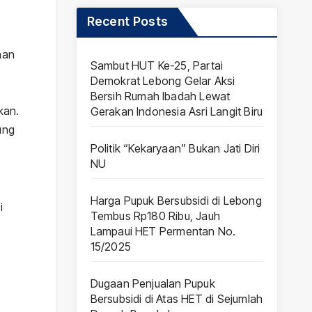
h
Siap Layani
Recent Posts
lu
Pemenuhan
aan
Gizi
Sambut HUT Ke-25, Partai
Demokrat Lebong Gelar Aksi
Masyarakat
Bersih Rumah Ibadah Lewat
kan.
Gerakan Indonesia Asri Langit Biru
ung
Politik “Kekaryaan” Bukan Jati Diri
NU
Harga Pupuk Bersubsidi di Lebong
i
Tembus Rp180 Ribu, Jauh
Lampaui HET Permentan No.
15/2025
Dugaan Penjualan Pupuk
Bersubsidi di Atas HET di Sejumlah