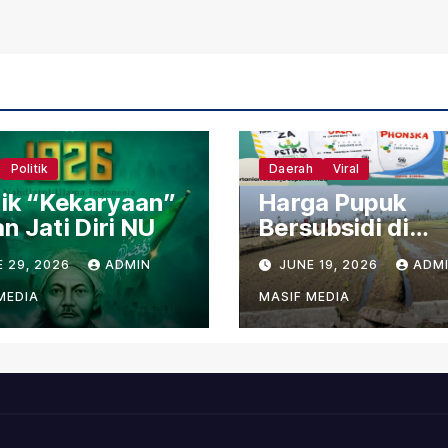
Politik
Daerah
Viral
tik “Kekaryaan”
Harga Pupuk
n Jati Diri NU
Bersubsidi di
Lebong Tembus
E 29, 2026
ADMIN
JUNE 19, 2026
ADM
Rp180 Ribu, Jau
Lampaui HET
MEDIA
MASIF MEDIA
Permentan No.
15/2025