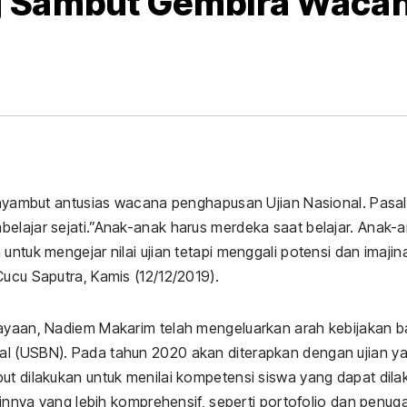
g Sambut Gembira Waca
Daerah
Viral
Daerah
Ekon
yambut antusias wacana penghapusan Ujian Nasional. Pasa
Harga Pupuk
Dugaa
belajar sejati.”Anak-anak harus merdeka saat belajar. Anak-
an”
Bersubsidi di
Penjua
ntuk mengejar nilai ujian tetapi menggali potensi dan imajina
Cucu Saputra, Kamis (12/12/2019).
Diri
Lebong
Pupuk
ADMIN
JUNE 19, 2026
ADMIN
JUNE 19, 20
Tembus Rp180
Bersubs
MASIF MEDIA
MASIF MEDIA
dayaan, Nadiem Makarim telah mengeluarkan arah kebijakan b
Ribu, Jauh
Atas H
al (USBN). Pada tahun 2020 akan diterapkan dengan ujian y
ut dilakukan untuk menilai kompetensi siswa yang dapat dil
Lampaui HET
Sejuml
lainnya yang lebih komprehensif, seperti portofolio dan penu