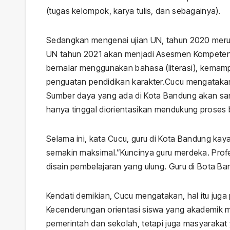
Lewat
(tugas kelompok, karya tulis, dan sebagainya).
Gerakan
Sedangkan mengenai ujian UN, tahun 2020 merup
Indonesia Asri
UN tahun 2021 akan menjadi Asesmen Kompetensi
Langit Biru
bernalar menggunakan bahasa (literasi), kema
penguatan pendidikan karakter.Cucu mengatakan
Sumber daya yang ada di Kota Bandung akan san
hanya tinggal diorientasikan mendukung proses
Selama ini, kata Cucu, guru di Kota Bandung kay
semakin maksimal.”Kuncinya guru merdeka. Profes
disain pembelajaran yang ulung. Guru di Bota Ba
Kendati demikian, Cucu mengatakan, hal itu juga
Kecenderungan orientasi siswa yang akademik m
pemerintah dan sekolah, tetapi juga masyarakat