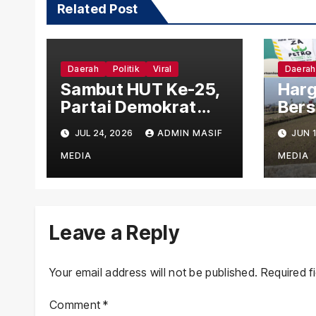
Related Post
Daerah
Politik
Viral
Daerah
Sambut HUT Ke-25,
Harg
Partai Demokrat
Bers
Lebong Gelar Aksi
Leb
JUL 24, 2026
ADMIN MASIF
JUN 1
Bersih Rumah
Rp18
Ibadah Lewat
Lam
MEDIA
MEDIA
Gerakan Indonesia
Perm
Asri Langit Biru
15/
Leave a Reply
Your email address will not be published.
Required f
Comment
*