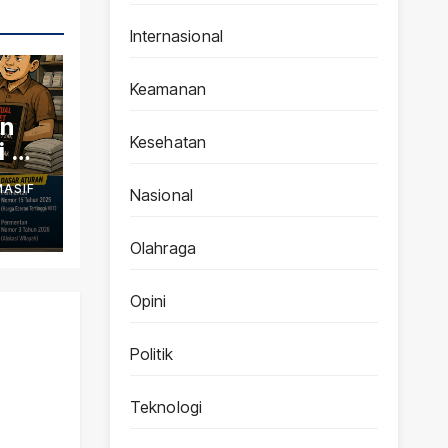
Internasional
Keamanan
an
Kesehatan
 di
MASIF
Nasional
h
Olahraga
Opini
Politik
Teknologi