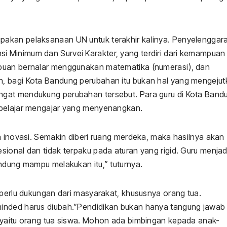
Permentan No.
Daera
15/2025
Bengku
akan pelaksanaan UN untuk terakhir kalinya. Penyelenggar
 Minimum dan Survei Karakter, yang terdiri dari kemampuan
mpuan bernalar menggunakan matematika (numerasi), dan
, bagi Kota Bandung perubahan itu bukan hal yang mengejut
gat mendukung perubahan tersebut. Para guru di Kota Band
 belajar mengajar yang menyenangkan.
a inovasi. Semakin diberi ruang merdeka, maka hasilnya akan
ional dan tidak terpaku pada aturan yang rigid. Guru menjad
ndung mampu melakukan itu,” tuturnya.
 perlu dukungan dari masyarakat, khususnya orang tua.
inded harus diubah.”Pendidikan bukan hanya tangung jawab
 yaitu orang tua siswa. Mohon ada bimbingan kepada anak-