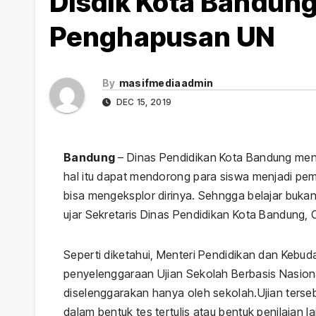
Disdik Kota Bandun
Penghapusan UN
By
masifmediaadmin
DEC 15, 2019
Daerah
Politik
Viral
Opini
Politik
Bandung
– Dinas Pendidikan Kota Bandung men
Sambut HUT
Politik
hal itu dapat mendorong para siswa menjadi pem
Ke-25, Partai
“Kekarya
bisa mengeksplor dirinya. Sehngga belajar bukan u
ujar Sekretaris Dinas Pendidikan Kota Bandung, 
Demokrat
Bukan Jati 
JULY 24, 2026
ADMIN
JUNE 29, 2026
Lebong Gelar
NU
MASIF MEDIA
MASIF MEDIA
Seperti diketahui, Menteri Pendidikan dan Kebu
Aksi Bersih
penyelenggaraan Ujian Sekolah Berbasis Nasion
diselenggarakan hanya oleh sekolah.Ujian terseb
Rumah Ibadah
dalam bentuk tes tertulis atau bentuk penilaian 