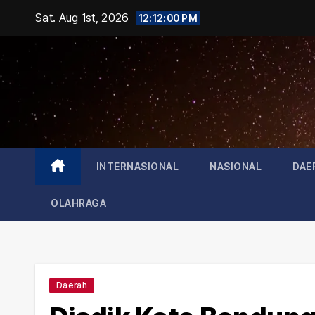
Skip
Sat. Aug 1st, 2026
12:12:01 PM
to
content
INTERNASIONAL
NASIONAL
DAE
OLAHRAGA
Daerah