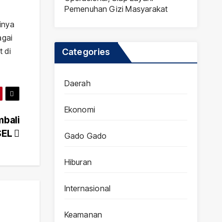
Pemenuhan Gizi Masyarakat
inya
agai
 di
Categories
Daerah
Ekonomi
mbali
SEL
Gado Gado
Hiburan
Internasional
Keamanan