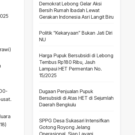
0
Demokrat Lebong Gelar Aksi
Biru
Bersih Rumah Ibadah Lewat
Ribu
2025
Gerakan Indonesia Asri Langit Biru
Jau
Politik “Kekaryaan” Bukan Jati Diri
Lam
NU
aui
rawi)
Harga Pupuk Bersubsidi di Lebong
HET
Tembus Rp180 Ribu, Jauh
n
Lampaui HET Permentan No.
Per
15/2025
ent
000-
Dugaan Penjualan Pupuk
No.
Bersubsidi di Atas HET di Sejumlah
usat.
Daerah Bengkulu
15/
25
Muara
SPPG Desa Sukasari Intensifkan
18)
Gotong Royong Jelang
Operasional, Siap Layani