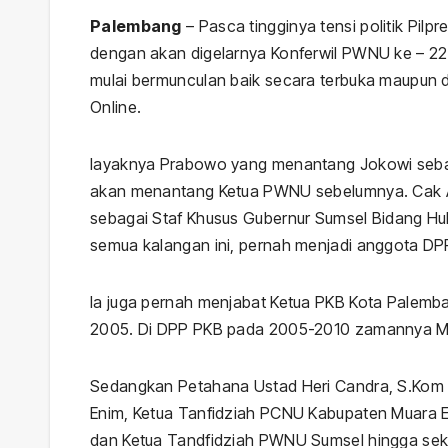
Palembang
– Pasca tingginya tensi politik Pilp
dengan akan digelarnya Konferwil PWNU ke – 22
mulai bermunculan baik secara terbuka maupun d
Online.
layaknya Prabowo yang menantang Jokowi sebag
akan menantang Ketua PWNU sebelumnya. Cak Am
sebagai Staf Khusus Gubernur Sumsel Bidang Hub
semua kalangan ini, pernah menjadi anggota D
Ia juga pernah menjabat Ketua PKB Kota Palem
2005. Di DPP PKB pada 2005-2010 zamannya Muha
Sedangkan Petahana Ustad Heri Candra, S.Kom
Enim, Ketua Tanfidziah PCNU Kabupaten Muara 
dan Ketua Tandfidziah PWNU Sumsel hingga sek