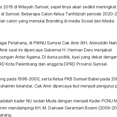
Langit 
res 2019 di Wilayah Sumsel, sepertinya akan sedikit meningkat
 di Sumsel. Beberapa Calon Ketua Tanfidziah periode 2020-
ari calon yang memulai Branding di media Sosial dan Media
ai Petahana, di PWNU Sumsel Cak Amir (KH. Amiruddin Nah
ir saat ini dipercaya Gubernur H. Herman Deru menjabat
ungan Antar Agama. Di dunia politik, kyai yang dekat denga
PRD Kota Palembang dan anggota DPRD Provinsi Sumsel.
bang pada 1998-2000, serta Ketua PKB Sumsel Babel pada 2
imin Iskandar, Cak Amir dipercaya ikut menjadi pengurus p
 adalah kader NU sedari Muda dengan menjadi Kader PCNU 
Enim mendampingi KH. M. Dainawi Gerentam Boemi (2009-20
arang.