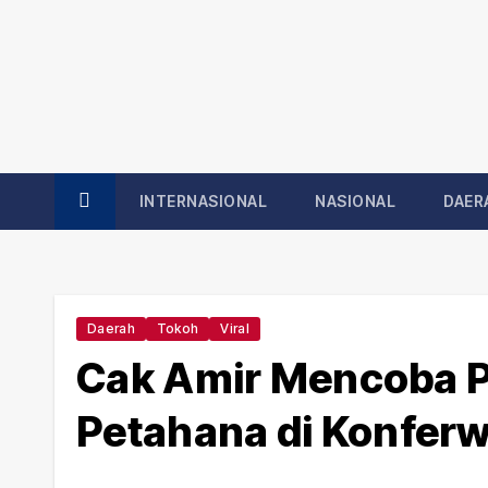
r
!
!
!
INTERNASIONAL
NASIONAL
DAER
Daerah
Tokoh
Viral
Cak Amir Mencoba 
Petahana di Konfer