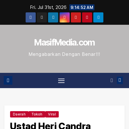
Skip
Fri. Jul 31st, 2026
9:14:53 AM
to
content
MasifMedia.com
Mengabarkan Dengan Benar!!!
Daerah
Tokoh
Viral
Ustad Heri Candra