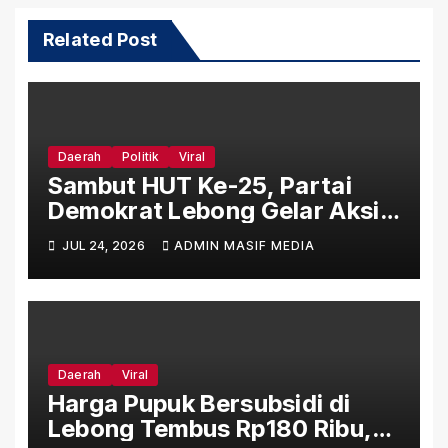
Related Post
Daerah
Politik
Viral
Sambut HUT Ke-25, Partai
Demokrat Lebong Gelar Aksi
Bersih Rumah Ibadah Lewat
JUL 24, 2026
ADMIN MASIF MEDIA
Gerakan Indonesia Asri Langit
Biru
Daerah
Viral
Harga Pupuk Bersubsidi di
Lebong Tembus Rp180 Ribu,