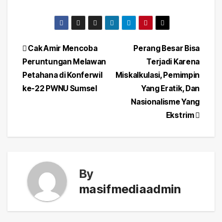
Post
Cak Amir Mencoba
Perang Besar Bisa
Peruntungan Melawan
Terjadi Karena
navigation
Petahana di Konferwil
Miskalkulasi, Pemimpin
ke-22 PWNU Sumsel
Yang Eratik, Dan
Nasionalisme Yang
Ekstrim
By
masifmediaadmin