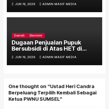
Jauh Lampaui HET Permentan
JUN 19, 2026
ADMIN MASIF MEDIA
No. 15/2025
Daerah
Ekonomi
Dugaan Penjualan Pupuk
Bersubsidi di Atas HET di
Sejumlah Daerah Bengkulu
JUN 19, 2026
ADMIN MASIF MEDIA
One thought on “Ustad Heri Candra
Berpeluang Terpilih Kembali Sebagai
Ketua PWNU SUMSEL”