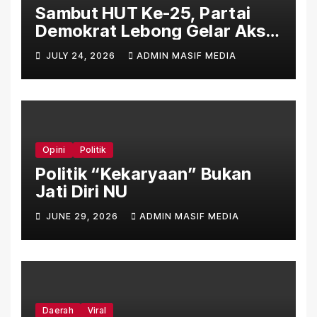
Sambut HUT Ke-25, Partai
Demokrat Lebong Gelar Aksi
Bersih Rumah Ibadah Lewat
JULY 24, 2026
ADMIN MASIF MEDIA
Gerakan Indonesia Asri
Langit Biru
Opini
Politik
Politik “Kekaryaan” Bukan
Jati Diri NU
JUNE 29, 2026
ADMIN MASIF MEDIA
Daerah
Viral